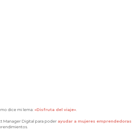
omo dice mi lema:
«Disfruta del viaje»
.
t Manager Digital para poder
ayudar a mujeres emprendedoras
mprendimientos.