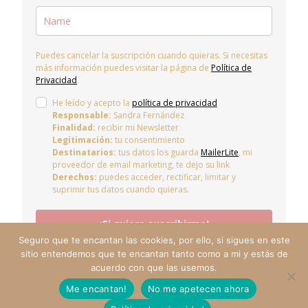
Puedes cancelar la suscripción cuando quieras. Si necesitas
más información puedes visitar la página de
Política de
Privacidad
.
He leído y acepto la
política de privacidad
Responsable:
Sandra Fernández
Finalidad:
recibir mi Newsletter
Legitimación:
tu consentimiento
Destinatarios:
tus datos los guarda
MailerLite
, mi
proveedor de email marketing, te dejo su link
Derechos:
puedes acceder, rectificar, limitar y
suprimir tus datos cuando quieras.
¡Si quiero suscribirme!
Seguro que te encantan las cookies, por ello, si sigues en este
sitio entendemos que te encantan tanto como a mi y estás de
acuerdo con que las usemos.
Me encantan!
No me apetecen ahora