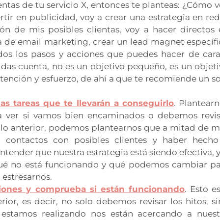
entas de tu servicio X, entonces te planteas: ¿Cómo 
rtir en publicidad, voy a crear una estrategia en re
ión de mis posibles clientas, voy a hacer directos
ia de email marketing, crear un lead magnet específ
Todos los pasos y acciones que puedes hacer de car
e das cuenta, no es un objetivo pequeño, es un objet
tención y esfuerzo, de ahí a que te recomiende un s
as tareas que te llevarán a conseguirlo
. Plantear
a ver si vamos bien encaminados o debemos revis
mplo anterior, podemos plantearnos que a mitad de 
contactos con posibles clientes y haber hecho
ntender que nuestra estrategia está siendo efectiva, y
qué no está funcionando y qué podemos cambiar pa
 estresarnos.
iones y comprueba si están funcionando
. Esto e
ior, es decir, no solo debemos revisar los hitos, s
 estamos realizando nos están acercando a nuest