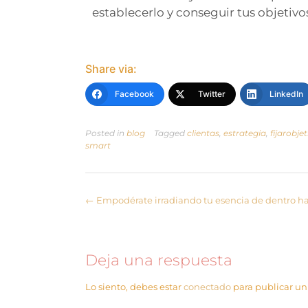
establecerlo y conseguir tus objetivo
Share via:
Facebook
Twitter
LinkedIn
Posted in
blog
Tagged
clientas
,
estrategia
,
fijarobje
smart
←
Empodérate irradiando tu esencia de dentro ha
Deja una respuesta
Lo siento, debes estar
conectado
para publicar un