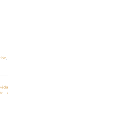
ción
,
 vida
te
→