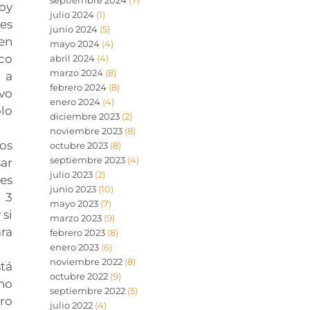
septiembre 2024
(7)
voy
julio 2024
(1)
des
junio 2024
(5)
 en
mayo 2024
(4)
ico
abril 2024
(4)
marzo 2024
(8)
a a
febrero 2024
(8)
ivo
enero 2024
(4)
olo
diciembre 2023
(2)
noviembre 2023
(8)
nos
octubre 2023
(8)
septiembre 2023
(4)
ar
julio 2023
(2)
mes
junio 2023
(10)
 3
mayo 2023
(7)
 si
marzo 2023
(9)
ra
febrero 2023
(8)
enero 2023
(6)
noviembre 2022
(8)
stá
octubre 2022
(9)
ino
septiembre 2022
(5)
ro
julio 2022
(4)