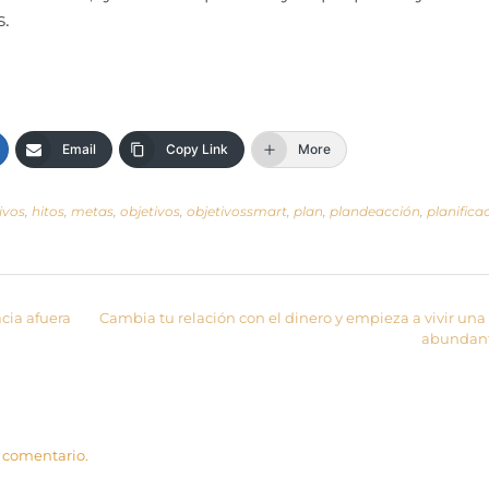
s.
Email
Copy Link
More
tivos
,
hitos
,
metas
,
objetivos
,
objetivossmart
,
plan
,
plandeacción
,
planifica
cia afuera
Cambia tu relación con el dinero y empieza a vivir una
abundan
 comentario.