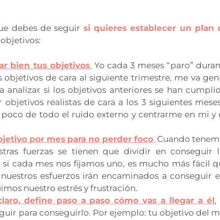
ue debes de
seguir
si quieres establecer un plan 
objetivos:
r bien tus objetivos
.
Yo cada 3 meses “paro” duran
objetivos de cara al siguiente trimestre, me va gen
a analizar si los objetivos anteriores se han cumpli
 objetivos realistas de cara a los 3 siguientes mese
poco de todo el ruido externo y centrarme en mi y
jetivo por mes
para no perder foco
.
Cuando tenem
stras fuerzas se tienen que dividir en conseguir 
o, si cada mes nos fijamos uno, es mucho más fácil 
 nuestros esfuerzos irán encaminados a conseguir 
uimos nuestro estrés y frustración.
laro, define paso a paso cómo vas a llegar a él
,
seguir para conseguirlo. Por ejemplo: tu objetivo del 