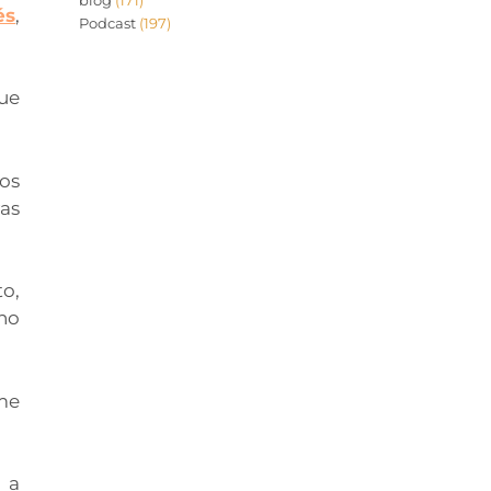
blog
(171)
és
,
Podcast
(197)
que
os
as
to,
no
 me
 a