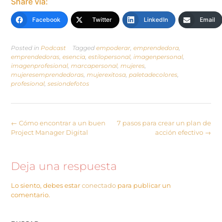
Share via:
Facebook
Twitter
LinkedIn
Email
Posted in
Podcast
Tagged
empoderar
,
emprendedora
,
emprendedoras
,
esencia
,
estilopersonal
,
imagenpersonal
,
imagenprofesional
,
marcapersonal
,
mujeres
,
mujeresemprendedoras
,
mujerexitosa
,
paletadecolores
,
profesional
,
sesiondefotos
←
Cómo encontrar a un buen
7 pasos para crear un plan de
Project Manager Digital
acción efectivo
→
Deja una respuesta
Lo siento, debes estar
conectado
para publicar un
comentario.