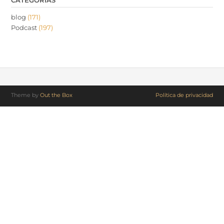
CATEGORÍAS
blog
(171)
Podcast
(197)
Theme by
Out the Box
Política de privacidad