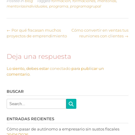
Posted in
blog
Tagged
formación
,
formaciones
,
mentorías
,
mentoríasindividuales
,
programa
,
programagrupal
←
Por qué fracasan muchos
Cómo convertir en ventas tus
proyectos de emprendimiento
reuniones con clientes
→
Deja una respuesta
Lo siento, debes estar
conectado
para publicar un
comentario.
BUSCAR
ENTRADAS RECIENTES
Cómo pasar de autónomo a empresario sin sustos fiscales
20/06/2026