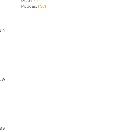
blog
(171)
Podcast
(197)
un
ue
es