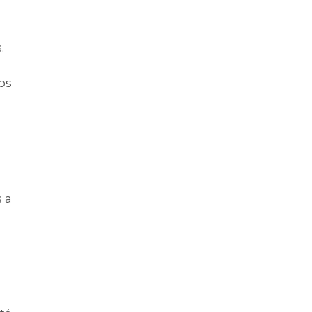
.
os
 a