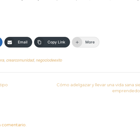
Email
Copy Link
More
ora
,
crearcomunidad
,
negociodeexito
tipo
Cómo adelgazar y llevar una vida sana s
emprendedo
n comentario.