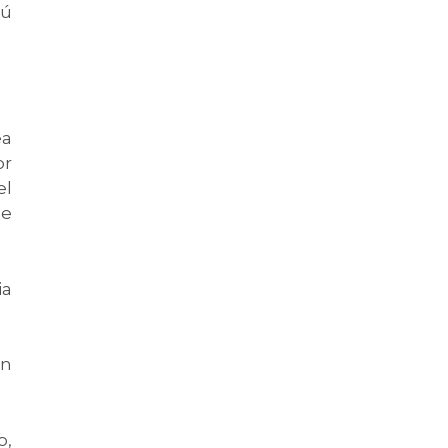
tú
ea
or
el
ue
ia
un
o,