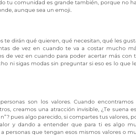
ndo tu comunidad es grande también, porque no h
nde, aunque sea un emoji..
los te dirán qué quieren, qué necesitan, qué les gust
untas de vez en cuando te va a costar mucho m
les de vez en cuando para poder acertar más con 
ho ni sigas modas sin preguntar si eso es lo que l
 personas son los valores. Cuando encontramos
tros, creamos una atracción invisible, ¿Te suena e
ntan”? pues algo parecido, si compartes tus valores, p
valor y dando a entender que para ti es algo m
ás a personas que tengan esos mismos valores o m