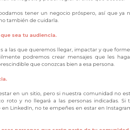
 podamos tener un negocio próspero, así que ya 
ino también de cuidarla.
que sea tu audiencia.
s a las que queremos llegar, impactar y que form
ícilmente podremos crear mensajes que les hag
mprescindible que conozcas bien a esa persona.
ia.
ar en un sitio, pero si nuestra comunidad no es
 roto y no llegará a las personas indicadas. Si 
 en LinkedIn, no te empeñes en estar en Instagra
e esas personas que serán parte de tu comunidad.