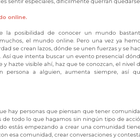
es sentir especiales, difícilmente querrán quedarse
do online.
ue la posibilidad de conocer un mundo bastan
 muchos, el mundo online. Pero una vez ya hem
dad se crean lazos, dónde se unen fuerzas y se ha
s. Así que intenta buscar un evento presencial dón
 hazte visible ahí, haz que te conozcan, el nivel 
 persona a alguien, aumenta siempre, así q
ue hay personas que piensan que tener comunid
s de todo lo que hagamos sin ningún tipo de acci
uando estás empezando a crear una comunidad tien
 con esa comunidad, crear conversaciones y contest