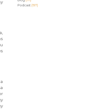
blog
(171)
ay
Podcast
(197)
a,
ás
tu
es
 a
sa
or
uy
uy