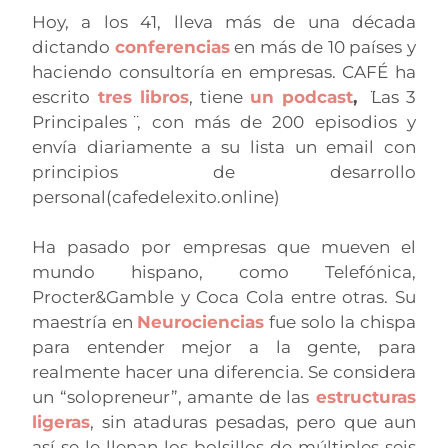
Hoy, a los 41, lleva más de una década
dictando
conferencias
en más de 10 países y
haciendo consultoría en empresas. CAFÉ ha
escrito
tres libros
, tiene
un podcast
,
̈Las 3
Principales ̈, con más de 200 episodios y
envía diariamente a su lista un email con
principios de desarrollo
personal(cafedelexito.online)
Ha pasado por empresas que mueven el
mundo hispano, como Telefónica,
Procter&Gamble y Coca Cola entre otras. Su
maestría en
Neurociencias
fue solo la chispa
para entender mejor a la gente, para
realmente hacer una diferencia. Se considera
un “solopreneur”, amante de las
estructuras
ligeras
, sin ataduras pesadas, pero que aun
así se le llenan los bolsillos de múltiples seis