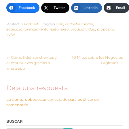
Facebook
Twitter
LinkedIn
Email
Posted in
Podcast
Tagged
cafe
,
carlosfernandez
,
equiposaltorendimiento
,
éxito
,
exito
,
productividad
,
propósito
,
valor
←
Cómo fidelizar clientes y
10 Mitos sobre los Negocios
captar nuevos gracias a
Digitales
→
whatsapp
Deja una respuesta
Lo siento, debes estar
conectado
para publicar un
comentario.
BUSCAR