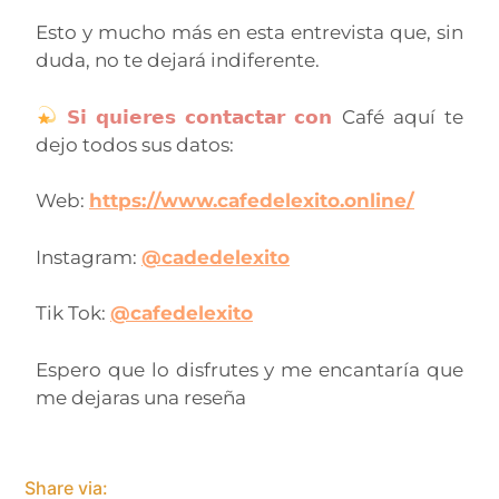
Esto y mucho más en esta entrevista que, sin
duda, no te dejará indiferente.
𝗦𝗶 𝗾𝘂𝗶𝗲𝗿𝗲𝘀 𝗰𝗼𝗻𝘁𝗮𝗰𝘁𝗮𝗿 𝗰𝗼𝗻
Café aquí te
dejo todos sus datos:
Web:
https://www.cafedelexito.online/
Instagram:
@cadedelexito
Tik Tok:
@cafedelexito
Espero que lo disfrutes y me encantaría que
me dejaras una reseña
Share via: