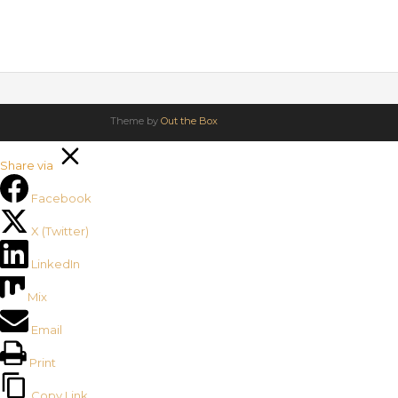
Theme by
Out the Box
Share via
Facebook
X (Twitter)
LinkedIn
Mix
Email
Print
Copy Link