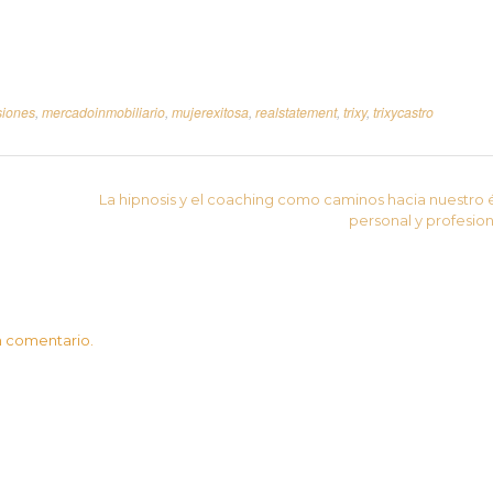
siones
,
mercadoinmobiliario
,
mujerexitosa
,
realstatement
,
trixy
,
trixycastro
La hipnosis y el coaching como caminos hacia nuestro 
personal y profesio
n comentario.