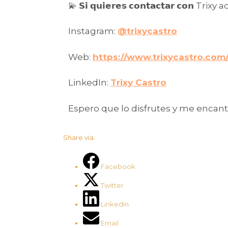
💫 𝗦𝗶 𝗾𝘂𝗶𝗲𝗿𝗲𝘀 𝗰𝗼𝗻𝘁𝗮𝗰𝘁𝗮𝗿 𝗰𝗼𝗻
Instagram:
@trixycastro
Web:
https://www.trixycastro.com
LinkedIn:
Trixy Castro
Espero que lo disfrutes y me encan
Share via:
Facebook
Twitter
LinkedIn
Email