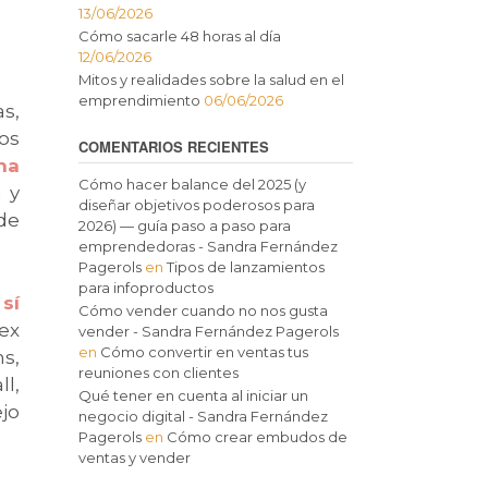
13/06/2026
Cómo sacarle 48 horas al día
12/06/2026
Mitos y realidades sobre la salud en el
emprendimiento
06/06/2026
s,
os
COMENTARIOS RECIENTES
ha
Cómo hacer balance del 2025 (y
a y
diseñar objetivos poderosos para
de
2026) — guía paso a paso para
emprendedoras - Sandra Fernández
Pagerols
en
Tipos de lanzamientos
para infoproductos
sí
Cómo vender cuando no nos gusta
ex
vender - Sandra Fernández Pagerols
en
Cómo convertir en ventas tus
hs,
reuniones con clientes
l,
Qué tener en cuenta al iniciar un
jo
negocio digital - Sandra Fernández
Pagerols
en
Cómo crear embudos de
ventas y vender