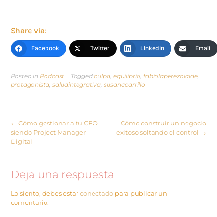
Share via:
Facebook
Twitter
LinkedIn
Email
Posted in
Podcast
Tagged
culpa
,
equilibrio
,
fabiolaperezolalde
,
protagonista
,
saludintegrativa
,
susanacarrillo
←
Cómo gestionar a tu CEO
Cómo construir un negocio
siendo Project Manager
exitoso soltando el control
→
Digital
Deja una respuesta
Lo siento, debes estar
conectado
para publicar un
comentario.