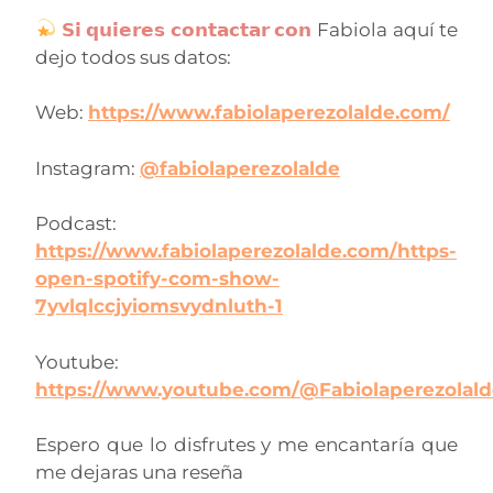
𝗦𝗶 𝗾𝘂𝗶𝗲𝗿𝗲𝘀 𝗰𝗼𝗻𝘁𝗮𝗰𝘁𝗮𝗿 𝗰𝗼𝗻
Fabiola aquí te
dejo todos sus datos:
Web:
https://www.fabiolaperezolalde.com/
Instagram:
@fabiolaperezolalde
Podcast:
https://www.fabiolaperezolalde.com/https-
open-spotify-com-show-
7yvlqlccjyiomsvydnluth-1
Youtube:
https://www.youtube.com/@Fabiolaperezolal
Espero que lo disfrutes y me encantaría que
me dejaras una reseña