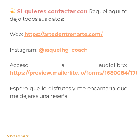
𝗦𝗶 𝗾𝘂𝗶𝗲𝗿𝗲𝘀 𝗰𝗼𝗻𝘁𝗮𝗰𝘁𝗮𝗿 𝗰𝗼𝗻
Raquel aquí te
dejo todos sus datos:
Web:
https://artedentrenarte.com/
Instagram:
@raquelhg_coach
Acceso al audiolibro:
https://preview.mailerlite.io/forms/1680084/
Espero que lo disfrutes y me encantaría que
me dejaras una reseña
Share via: