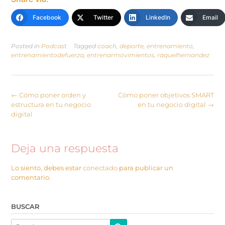
Facebook
Twitter
LinkedIn
Email
Posted in
Podcast
Tagged
coach
,
deporte
,
entrenamiento
,
entrenamientodefuerza
,
entrenarmovimientos
,
raquelhernandez
←
Cómo poner orden y
Cómo poner objetivos SMART
estructura en tu negocio
en tu negocio digital
→
digital
Deja una respuesta
Lo siento, debes estar
conectado
para publicar un
comentario.
BUSCAR