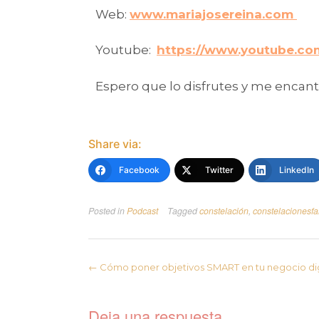
Web:
www.mariajosereina.com
Youtube:
https://www.youtube.co
Espero que lo disfrutes y me encan
Share via:
Facebook
Twitter
LinkedIn
Posted in
Podcast
Tagged
constelación
,
constelacionesfa
←
Cómo poner objetivos SMART en tu negocio dig
Deja una respuesta