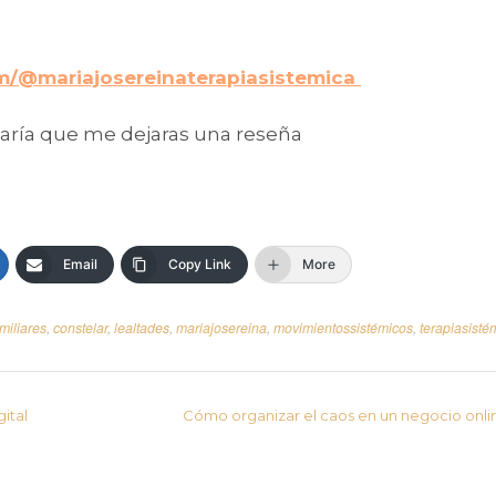
m/@mariajosereinaterapiasistemica
taría que me dejaras una reseña
Email
Copy Link
More
miliares
,
constelar
,
lealtades
,
mariajosereina
,
movimientossistémicos
,
terapiasisté
ital
Cómo organizar el caos en un negocio onl