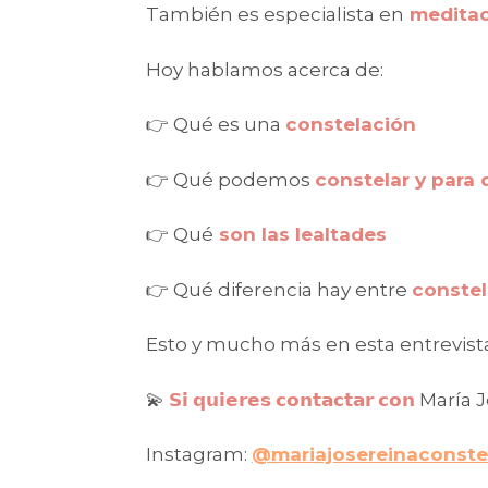
También es especialista en
meditac
Hoy hablamos acerca de:
👉 Qué es una
constelación
👉 Qué podemos
constelar y para 
👉 Qué
son las lealtades
👉 Qué diferencia hay entre
constel
Esto y mucho más en esta entrevista 
💫
𝗦𝗶 𝗾𝘂𝗶𝗲𝗿𝗲𝘀 𝗰𝗼𝗻𝘁𝗮𝗰𝘁𝗮𝗿 𝗰𝗼𝗻
María J
Instagram
:
@mariajosereinaconste