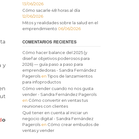
13/06/2026
Cómo sacarle 48 horas al día
12/06/2026
Mitos y realidades sobre la salud en el
emprendimiento
06/06/2026
ta
COMENTARIOS RECIENTES
Cómo hacer balance del 2025 (y
diseñar objetivos poderosos para
2026) — guía paso a paso para
a y
emprendedoras - Sandra Fernández
Pagerols
en
Tipos de lanzamientos
para infoproductos
 en
Cómo vender cuando no nos gusta
vender - Sandra Fernández Pagerols
ut
en
Cómo convertir en ventas tus
reuniones con clientes
Qué tener en cuenta al iniciar un
negocio digital - Sandra Fernández
d
o
Pagerols
en
Cómo crear embudos de
ventas y vender