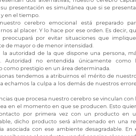
i su presentación es simultánea que si se present
 y en el tiempo.
 nuestro cerebro emocional está preparado par
rnos al placer. Y lo hace por ese orden. Es decir, q
 preocupará por evitar situaciones que impliqu
este de mayor o de menor intensidad.
a la autoridad de la que dispone una persona, m
s. Autoridad no entendida únicamente como 
no como prestigio en un área determinada.
ersonas tendemos a atribuirnos el mérito de nuestr
da echamos la culpa a los demás de nuestros error
iencias que procesa nuestro cerebro se vinculan con 
odea en el momento en que se producen. Esto quie
contacto por primera vez con un producto en 
able, dicho producto será almacenado en una r
a asociada con ese ambiente desagradable. En 