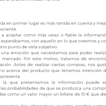
cida en primer lugar es más tenida en cuenta y mej
sciente.
n a aceptar como más veraz o fiable la informaci
 esperábamos, con aquello en lo que creemos y c
ro punto de vista subjetivo.
s una emoción que necesitamos para poder realiz
 mercado. Por este motivo, tratamos de encontr
ación. Antes de realizar ciertas compras, nos gus
imo acerca del producto que tenemos intención 
representa.
n la que presentamos la información puede s
las probabilidades de que se produzca una compr
ibe como un valor mayor un billete de 10 € que di
resentan dos alternativas, nuestro cerebro capta