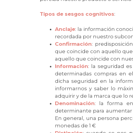
Tipos de sesgos cognitivos
:
Anclaje
: la información cono
recordada por nuestro subcon
Confirmación
: predisposició
que coincide con aquello que
aquello que coincide con nuest
Información
: la seguridad e
determinadas compras en el
dicha seguridad en la inform
informarnos y saber lo máx
adquirir y de la marca que lo 
Denominación
: la forma e
determinante para aumentar 
En general, una persona perc
monedas de 1 €
Distinción
: cuando se nos p