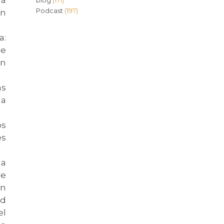
blog
(171)
Podcast
(197)
an
a:
ue
en
ás
la
os
es
la
re
un
ed
el