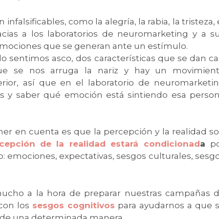
alsificables, como la alegría, la rabia, la tristeza, 
acias a los laboratorios de neuromarketing y a s
mociones que se generan ante un estímulo.
plo sentimos asco, dos características que se dan ca
e se nos arruga la nariz y hay un movimien
rior, así que en el laboratorio de neuromarketi
 y saber qué emoción está sintiendo esa perso
r en cuenta es que la percepción y la realidad s
rcepción de la realidad estará condicionad
a
p
o: emociones, expectativas, sesgos culturales, sesg
ucho a la hora de preparar nuestras campañas 
con los
sesgos cognitivos
para ayudarnos a que 
o de una determinada manera.