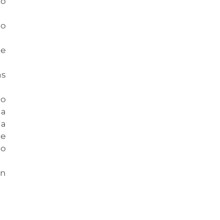
do
 o
de
ás
go
ha
la
de
lo
ún