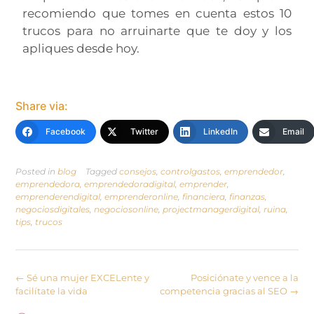
recomiendo que tomes en cuenta estos 10
trucos para no arruinarte que te doy y los
apliques desde hoy.
Share via:
Facebook
Twitter
LinkedIn
Email
Posted in
blog
Tagged
consejos
,
controlgastos
,
emprendedor
,
emprendedora
,
emprendedoradigital
,
emprender
,
emprenderendigital
,
emprenderonline
,
financiera
,
finanzas
,
negociosdigitales
,
negociosonline
,
projectmanagerdigital
,
ruina
,
tips
,
trucos
←
Sé una mujer EXCELente y
Posiciónate y vence a la
facilítate la vida
competencia gracias al SEO
→