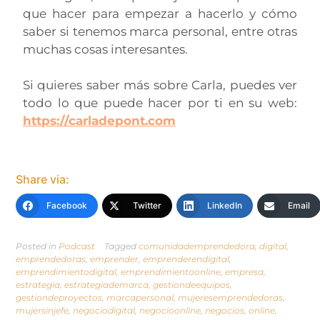
que hacer para empezar a hacerlo y cómo
saber si tenemos marca personal, entre otras
muchas cosas interesantes.
Si quieres saber más sobre Carla, puedes ver
todo lo que puede hacer por ti en su web:
https://carladepont.com
Share via:
Facebook
Twitter
LinkedIn
Email
Posted in
Podcast
Tagged
comunidademprendedora
,
digital
,
emprendedoras
,
emprender
,
emprenderendigital
,
emprendimientodigital
,
emprendimientoonline
,
empresa
,
estrategia
,
estrategiademarca
,
gestiondeequipos
,
gestiondeproyectos
,
marcapersonal
,
mujeresemprendedoras
,
mujersinjefe
,
negociodigital
,
negocioonline
,
negocios
,
online
,