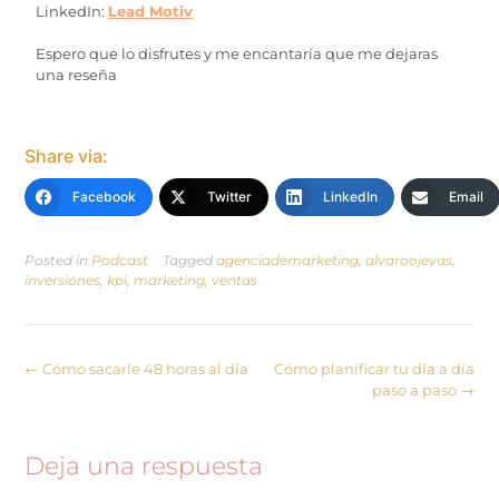
LinkedIn:
Lead Motiv
Espero que lo disfrutes y me encantaría que me dejaras
una reseña
Share via:
Facebook
Twitter
LinkedIn
Email
Posted in
Podcast
Tagged
agenciademarketing
,
alvaroojevas
,
inversiones
,
kpi
,
marketing
,
ventas
←
Cómo sacarle 48 horas al día
Cómo planificar tu día a día
paso a paso
→
Deja una respuesta