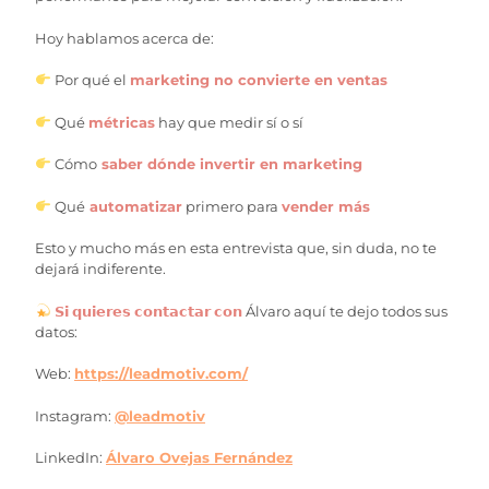
Hoy hablamos acerca de:
Por qué el
marketing no convierte en ventas
Qué
métricas
hay que medir sí o sí
Cómo
saber dónde invertir en marketing
Qué
automatizar
primero para
vender más
Esto y mucho más en esta entrevista que, sin duda, no te
dejará indiferente.
𝗦𝗶 𝗾𝘂𝗶𝗲𝗿𝗲𝘀 𝗰𝗼𝗻𝘁𝗮𝗰𝘁𝗮𝗿 𝗰𝗼𝗻
Álvaro aquí te dejo todos sus
datos:
Web:
https://leadmotiv.com/
Instagram:
@leadmotiv
LinkedIn:
Álvaro Ovejas Fernández