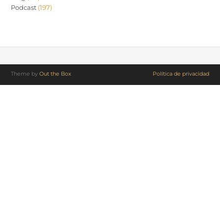
Podcast
(197)
Theme by
Out the Box
Política de privacidad