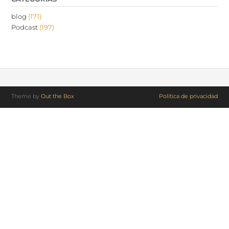
blog
(171)
Podcast
(197)
Theme by
Out the Box
Política de privacidad