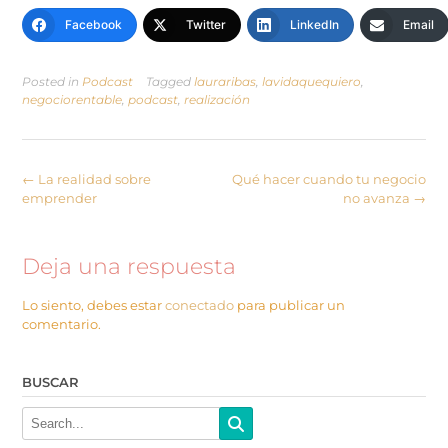
Facebook
Twitter
LinkedIn
Email
Posted in
Podcast
Tagged
lauraribas
,
lavidaquequiero
,
negociorentable
,
podcast
,
realización
←
La realidad sobre
Qué hacer cuando tu negocio
emprender
no avanza
→
Deja una respuesta
Lo siento, debes estar
conectado
para publicar un
comentario.
BUSCAR