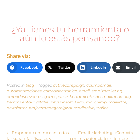
¿Ya tienes tu herramienta o
aún lo estás pensando?
Share via:
Facebook
Twitter
LinkedIn
Email
Posted in
blog
Tagged
activecampaign
,
acumbamail
,
automatizaciones
,
correoelectronico
,
email
,
emailmarketing
,
embudosdeventas
,
getresponse
,
herramientasdeemailmarketing
,
herramientasdigitales
,
infusionsoft
,
keap
,
mailchimp
,
mailerlite
,
newsletter
,
projectmanagerdigital
,
sendinblue
,
trafico
←
Emprende online con todas
Email Marketing: «Conecta
las garantías fiscales y
con tus potenciales clientes»
→