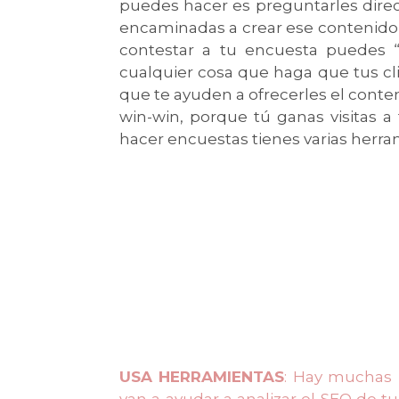
puedes hacer es preguntarles dire
encaminadas a crear ese contenido q
contestar a tu encuesta puedes “re
cualquier cosa que haga que tus cl
que te ayuden a ofrecerles el conteni
win-win, porque tú ganas visitas a
hacer encuestas tienes varias herra
USA HERRAMIENTAS
: Hay muchas 
van a ayudar a analizar el SEO de t