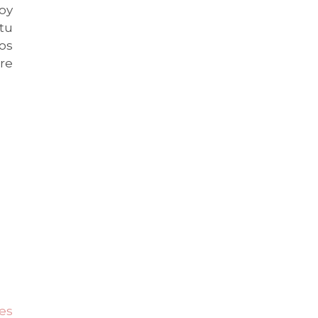
oy
 tu
los
re
les