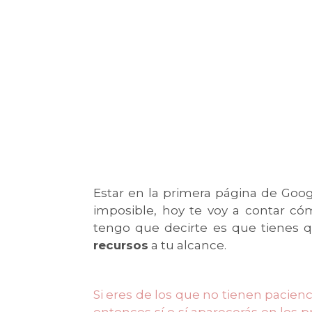
Estar en la primera página de Goo
imposible, hoy te voy a contar có
tengo que decirte es que tienes 
recursos
a tu alcance.
Si eres de los que no tienen pacie
entonces sí o sí aparecerás en los 