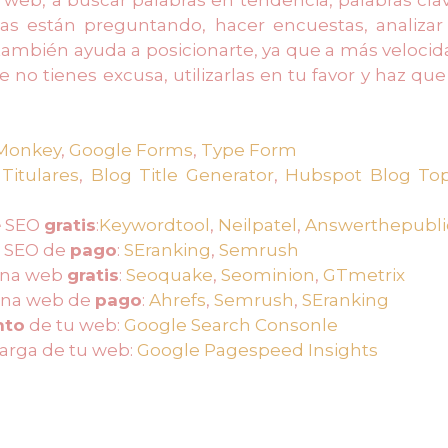
as están preguntando, hacer encuestas, analizar 
también ayuda a posicionarte, ya que a más velocid
no tienes excusa, utilizarlas en tu favor y haz que
Monkey
,
Google Forms
,
Type Form
 Titulares
,
Blog Title Generator
,
Hubspot Blog Top
e
SEO
gratis
:
Keywordtool
,
Neilpatel
,
Answerthepubli
SEO de
pago
:
SEranking
,
Semrush
ina web
gratis
:
Seoquake
,
Seominion
,
GTmetrix
ina web de
pago
:
Ahrefs
,
Semrush
,
SEranking
nto
de tu web:
Google Search Consonle
arga de tu web:
Google Pagespeed Insights