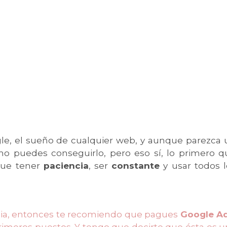
gle, el sueño de cualquier web, y aunque parezca 
mo puedes conseguirlo, pero eso sí, lo primero q
que tener
paciencia
, ser
constante
y usar todos l
ncia, entonces te recomiendo que pagues
Google A
primeros puestos. Y tengo que decirte que ésta es 