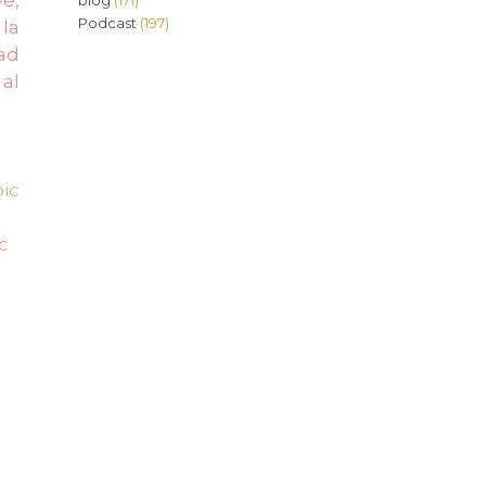
blog
(171)
Podcast
(197)
la
ad
 al
ic
c