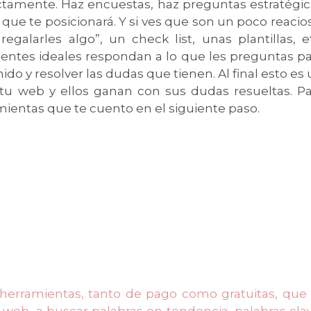
ctamente. Haz encuestas, haz preguntas estratégic
ue te posicionará. Y si ves que son un poco reacio
galarles algo”, un check list, unas plantillas, et
ientes ideales respondan a lo que les preguntas pa
do y resolver las dudas que tienen. Al final esto es
 tu web y ellos ganan con sus dudas resueltas. Pa
mientas que te cuento en el siguiente paso.
herramientas, tanto de pago como gratuitas, que 
u web, a buscar palabras en tendencia, palabras cla