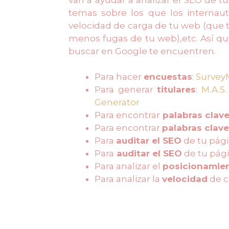
temas sobre los que los internaut
velocidad de carga de tu web (que 
menos fugas de tu web),etc. Así que 
buscar en Google te encuentren.
Para hacer
encuestas
:
Survey
Para generar
titulares
:
M.A.S.
Generator
Para encontrar
palabras clav
Para encontrar
palabras clave
Para
auditar el SEO
de tu pág
Para
auditar el SEO
de tu pág
Para analizar el
posicionamie
Para analizar la
velocidad
de c