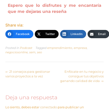
Espero que lo disfrutes y me encantaría
que me dejaras una reseña
Share via:
Facebook
Twitter
LinkedIn
Email
Posted in
Podcast
Tagged
emprendimiento
,
empresa
,
negociosonline
,
sem
,
seo
←
21 consejos para gestionar
Enfócate en tu negocio y
varios proyectos a la vez
consigue tus objetivos
ganando calidad de vida
→
Deja una respuesta
Lo siento, debes estar
conectado
para publicar un