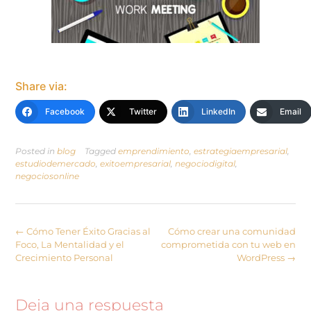
Share via:
Facebook
Twitter
LinkedIn
Email
Posted in
blog
Tagged
emprendimiento
,
estrategiaempresarial
,
estudiodemercado
,
exitoempresarial
,
negociodigital
,
negociosonline
←
Cómo Tener Éxito Gracias al
Cómo crear una comunidad
Foco, La Mentalidad y el
comprometida con tu web en
Crecimiento Personal
WordPress
→
Deja una respuesta