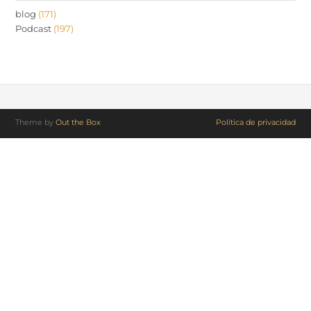
blog
(171)
Podcast
(197)
Theme by
Out the Box
Política de privacidad