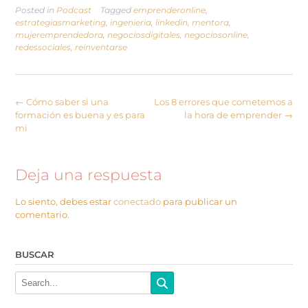
Posted in
Podcast
Tagged
emprenderonline
,
estrategiasmarketing
,
ingenieria
,
linkedin
,
mentora
,
mujeremprendedora
,
negociosdigitales
,
negociosonline
,
redessociales
,
reinventarse
←
Cómo saber si una
Los 8 errores que cometemos a
formación es buena y es para
la hora de emprender
→
mi
Deja una respuesta
Lo siento, debes estar
conectado
para publicar un
comentario.
BUSCAR