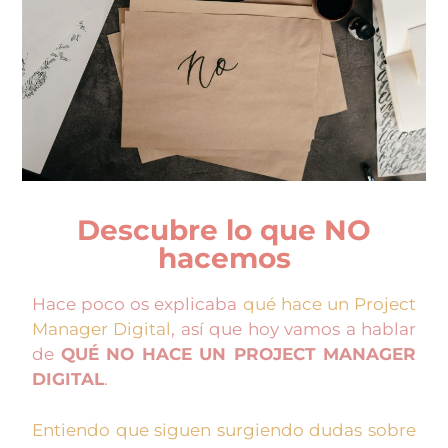
Descubre lo que NO
hacemos
Hace poco os explicaba
qué hace un Project
Manager Digital
, así que hoy vamos a hablar
de
QUÉ NO HACE UN PROJECT MANAGER
DIGITAL
.
Entiendo que siguen surgiendo dudas sobre