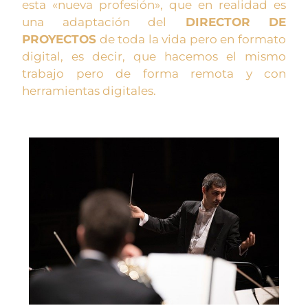
esta «nueva profesión», que en realidad es
una adaptación del
DIRECTOR DE
PROYECTOS
de toda la vida pero en formato
digital, es decir, que hacemos el mismo
trabajo pero de forma remota y con
herramientas digitales.